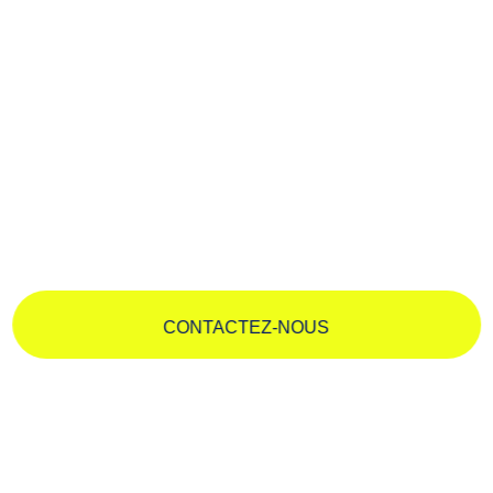
Certification Qualiopi : un
levier de développement
stratégique
Au-delà d’un simple label, la
certification Qualiopi est un
véritable levier de développement pour les organismes
de formation
. Elle offre :
Un accès aux financements publics
(CPF, OPCO,
Pôle emploi).
CONTACTEZ-NOUS
Une reconnaissance officielle
qui rassure les clients
et partenaires.
Un avantage concurrentiel
pour se démarquer sur le
marché.
Ressource utile :
Pour consulter la liste des