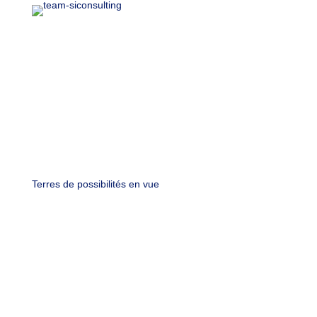
Terres de
possibilités
en vue
☸︎ Qualiopi ➺